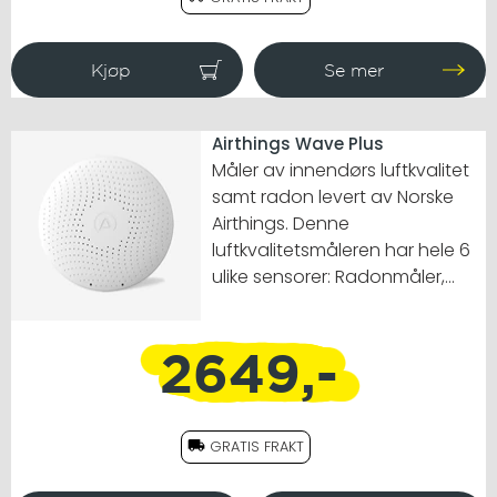
Airthings Wave Plus
Måler av innendørs luftkvalitet
samt radon levert av Norske
Airthings. Denne
luftkvalitetsmåleren har hele 6
ulike sensorer: Radonmåler,
temperatur, lufttrykk,
luftfuktighet, TVOC og CO2.
2649,-
GRATIS FRAKT