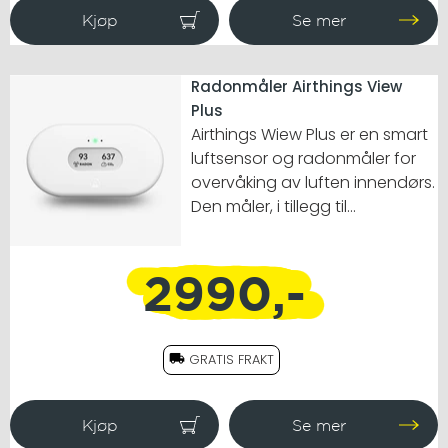
Radonmåler Airthings View
Plus
Airthings Wiew Plus er en smart
luftsensor og radonmåler for
overvåking av luften innendørs.
Den måler, i tillegg til
temperatur, luftfuktighet og
lufttrykk, også radon,
2990,-
karbondioksid og
luftforurensninger i tillegg til å gi
deg informasjon om luftkvalitet
i sanntid.
GRATIS FRAKT