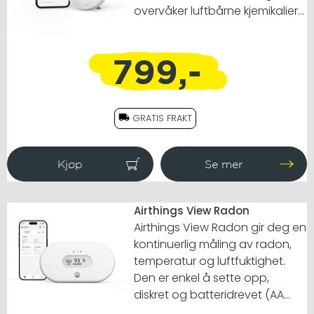
overvåker luftbårne kjemikalier
(VOC), temperatur og
fuktighet. Når VOC-nivåene
799,-
stiger, undersøk for å
identifisere kilder og minske
påvirkningen de har på
luftkvaliteten innendørs.
GRATIS FRAKT
Airthings View Radon
Airthings View Radon gir deg en
kontinuerlig måling av radon,
temperatur og luftfuktighet.
Den er enkel å sette opp,
diskret og batteridrevet (AA
inkludert). Gjennom appen får