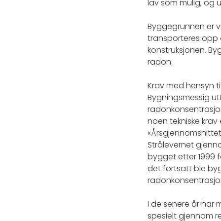
lav som mulig, og u
Byggegrunnen er vi
transporteres opp 
konstruksjonen. By
radon.
Krav med hensyn til 
Bygningsmessig utfø
radonkonsentrasjoner
noen tekniske krav e
«Årsgjennomsnittet 
Strålevernet gjenn
bygget etter 1999 
det fortsatt ble b
radonkonsentrasjon
I de senere år har
spesielt gjennom re