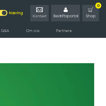
0
0
Næring
Kontakt
Shop
Shop
Bedriftsportal
Bedriftsportal
Kontakt
Q&A
Om oss
Partnere