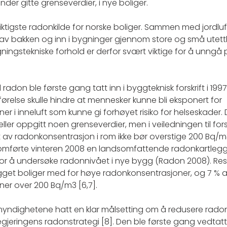
nder gitte grenseverdier, i nye boliger.
ktigste radonkilde for norske boliger. Sammen med jordlu
av bakken og inn i bygninger gjennom store og små utetth
gningstekniske forhold er derfor svært viktige for å unng
radon ble første gang tatt inn i byggteknisk forskrift i 1997 
relse skulle hindre at mennesker kunne bli eksponert for
 i inneluft som kunne gi forhøyet risiko for helseskader. De
ller oppgitt noen grenseverdier, men i veiledningen til fors
av radonkonsentrasjon i rom ikke bør overstige 200 Bq/m3 
omførte vinteren 2008 en landsomfattende radonkartleggi
for å undersøke radonnivået i nye bygg (Radon 2008). Resu
ygget boliger med for høye radonkonsentrasjoner, og 7 %
er over 200 Bq/m3 [6,7].
 myndighetene hatt en klar målsetting om å redusere rad
gjeringens radonstrategi [8]. Den ble første gang vedtatt