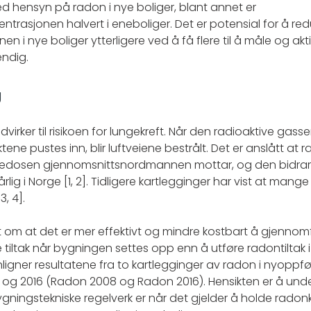
d hensyn på radon i nye boliger, blant annet er
trasjonen halvert i eneboliger. Det er potensial for å re
n i nye boliger ytterligere ved å få flere til å måle og a
ndig.
g
dvirker til risikoen for lungekreft. Når den radioaktive gas
ne pustes inn, blir luftveiene bestrålt. Det er anslått at r
ledosen gjennomsnittsnordmannen mottar, og den bidrar t
rlig i Norge [1, 2]. Tidligere kartlegginger har vist at mang
, 4].
t om at det er mer effektivt og mindre kostbart å gjennom
iltak når bygningen settes opp enn å utføre radontiltak i
gner resultatene fra to kartlegginger av radon i nyoppfør
 og 2016 (Radon 2008 og Radon 2016). Hensikten er å und
ygningstekniske regelverk er når det gjelder å holde rado