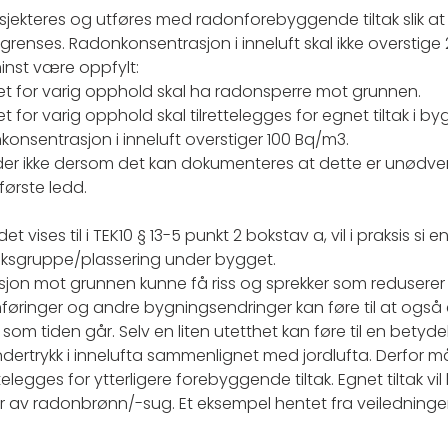
osjekteres og utføres med radonforebyggende tiltak slik a
renses. Radonkonsentrasjon i inneluft skal ikke overstige
inst være oppfylt:
t for varig opphold skal ha radonsperre mot grunnen.
 for varig opphold skal tilrettelegges for egnet tiltak i
konsentrasjon i inneluft overstiger 100 Bq/m3.
lder ikke dersom det kan dokumenteres at dette er unødve
i første ledd.
t vises til i TEK10 § 13-5 punkt 2 bokstav a, vil i praksis 
ruksgruppe/plassering under bygget.
ruksjon mot grunnen kunne få riss og sprekker som reduserer
føringer og andre bygningsendringer kan føre til at også 
r som tiden går. Selv en liten utetthet kan føre til en betyd
ertrykk i innelufta sammenlignet med jordlufta. Derfor må de
telegges for ytterligere forebyggende tiltak. Egnet tiltak v
er av radonbrønn/-sug. Et eksempel hentet fra veiledningen t