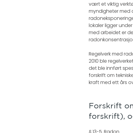
vært et viktig verkt
myndigheter med a
radoneksponeringen
lokaler ligger unde
med arbeidet er de
radonkonsentrasjo
Regelverk med radon
2010 ble regelverke
det ble innført spe
forskrift om teknisk
kraft med ett års 
Forskrift o
forskrift), 
§ 13-5. Radon