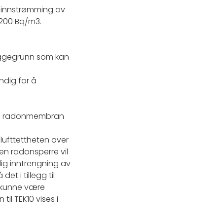
t innstrømming av
 200 Bq/m3.
 byggegrunn som kan
ndig for å
si en radonmembran
 lufttettheten over
en radonsperre vil
elig inntrengning av
t i tillegg til
il kunne være
il TEK10 vises i