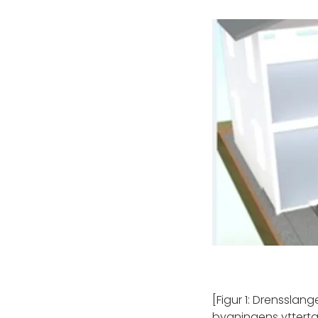
[Figur 1: Drensslan
bygningens yttertak 