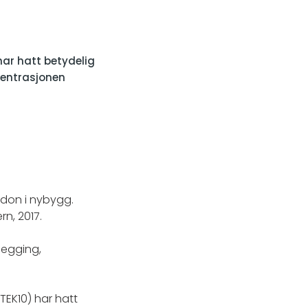
har hatt betydelig
sentrasjonen
Radon i nybygg.
rn, 2017.
legging,
TEK10) har hatt