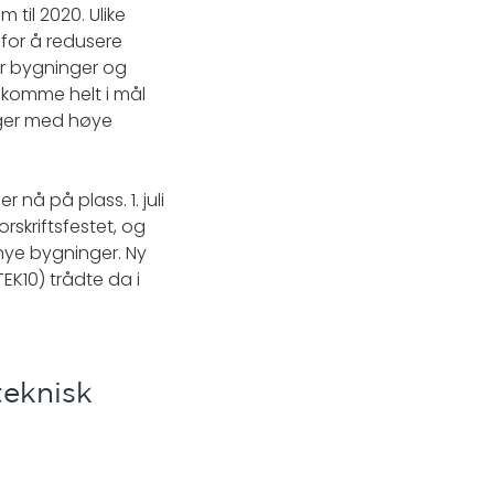
 til 2020. Ulike
for å redusere
er bygninger og
å komme helt i mål
iger med høye
nå på plass. 1. juli
rskriftsfestet, og
 nye bygninger. Ny
TEK10) trådte da i
teknisk