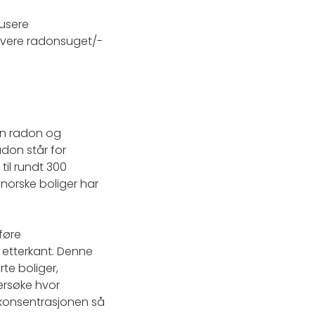
dusere
ktivere radonsuget/-
sen radon og
adon står for
il rundt 300
e norske boliger har
føre
 etterkant. Denne
te boliger,
ersøke hvor
nkonsentrasjonen så