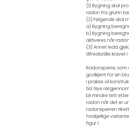
(1) Bygning skal pr
radon fra grunn beg
(2) Følgende skal m
a) Bygning beregne
b) Bygning beregnet
aktiveres når radon
(3) Annet ledd gje
tilfredsstille kravet 
Radonsperre, som de
godkjent for sin b
I praksis vil konst
tid. Nye rørgjennom
bli mindre tett ette
radon når det er und
radonsperren tilret
forskjellige variant
figur 1.