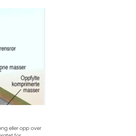
eng eller opp over
oratet for