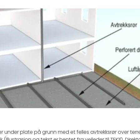
ger under plate på grunn med et felles avtrekksrør over terr
(Illustrasjon og tekst er hentet fra veileder til TEK10, Direkt