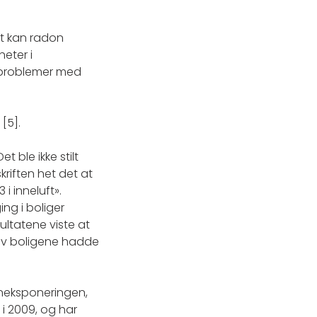
ft kan radon
eter i
å problemer med
[5].
t ble ikke stilt
kriften het det at
i inneluft».
ng i boliger
ltatene viste at
 av boligene hadde
oneksponeringen,
 i 2009, og har