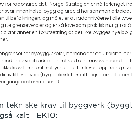
øy for radonarbeidet i Norge. Strategien er nå forlenget frem
nsvar innen helse, bygg og arbeid har sammen arbeidet 
 til befolkningen, og målet er at radonnivåene i alle typ
r gitte grenseverdier og er så lave som praktisk mulig. For 
t blant annet en forutsetning at det ikke bygges nye bol
ner.
grenser for nybygg, skoler, barnehager og utleieboliger er 
t med hensyn til radon endret ved at grenseverdiene ble fo
sifikke krav til radonforebyggende tiltak ved oppføring av
e krav til byggverk (byggteknisk forskrift, også omtalt som 
overgangsbestemmelser [9].
m tekniske krav til byggverk (bygg
også kalt TEK10: