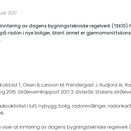
uar 2017
 innføring av dagens bygningstekniske regelverk (TEK10) 
på radon i nye boliger, blant annet er gjennomsnittskon
.
, Kolstad T, Olsen B, Larsson M, Prendergast J, Rudjord AL. 
og 2016. StrålevernRapport 2017:3. Østerås: Statens stråleve
ioaktivitet i luft, nybygg, bolig, radonmålinger, radonkart
rk.
viser at innføring av dagens bygningstekniske regelverk (