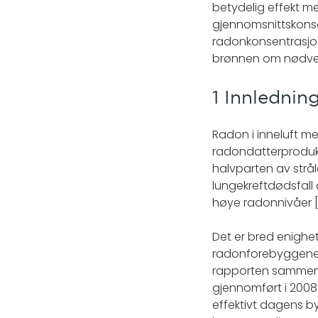
betydelig effekt me
gjennomsnittskonsen
radonkonsentrasjone
brønnen om nødve
1 Innlednin
Radon i inneluft me
radondatterprodukte
halvparten av strå
lungekreftdødsfall å
høye radonnivåer [3
Det er bred enighe
radonforebyggene t
rapporten sammenli
gjennomført i 2008
effektivt dagens b