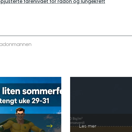
pjusterte farenivået for radon og lungekreft
/ Radonmannen
er
Les mer