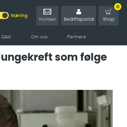
0
0
Næring
Kontakt
Shop
Shop
Bedriftsportal
Bedriftsportal
Kontakt
Q&A
Om oss
Partnere
 lungekreft som følge