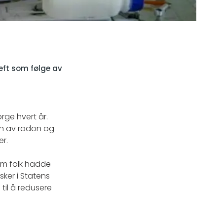
eft som følge av
orge hvert år.
en av radon og
er.
som folk hadde
sker i Statens
 til å redusere