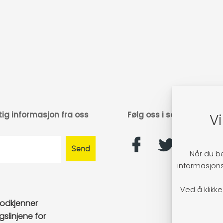
tig informasjon fra oss
Følg oss i sosiale medie
Vi
Når du b
informasjons
Ved å klikk
odkjenner
gslinjene for