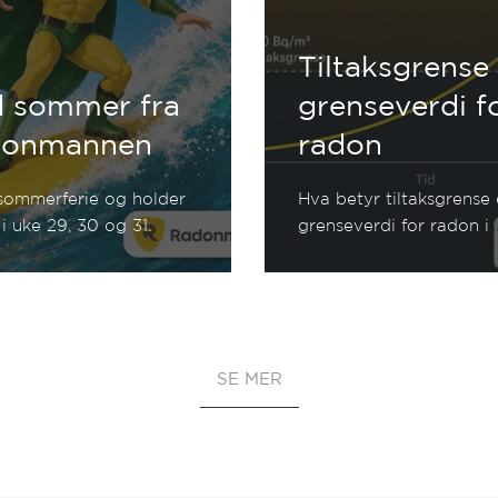
Tiltaksgrense
 sommer fra
grenseverdi f
donmannen
radon
 sommerferie og holder
Hva betyr tiltaksgrense
 i uke 29, 30 og 31.
grenseverdi for radon i
praksis?