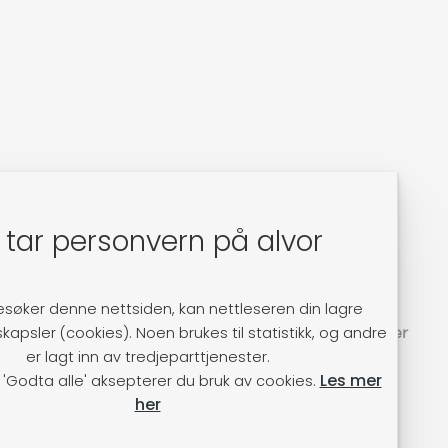
r
Vilkår
 tar personvern på alvor
Kjøpsbetingelser
Frakt og retur
esøker denne nettsiden, kan nettleseren din lagre
kapsler (cookies). Noen brukes til statistikk, og andre
Personvern og informasjonskapsler
er lagt inn av tredjeparttjenester.
Betalingsmåter
Les mer
e 'Godta alle' aksepterer du bruk av cookies.
her