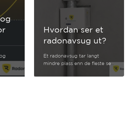
 og
or
Hvordan ser et
radonavsug ut?
 og
Et radonavsug tar langt
mindre plass enn de fleste ser
for seg.