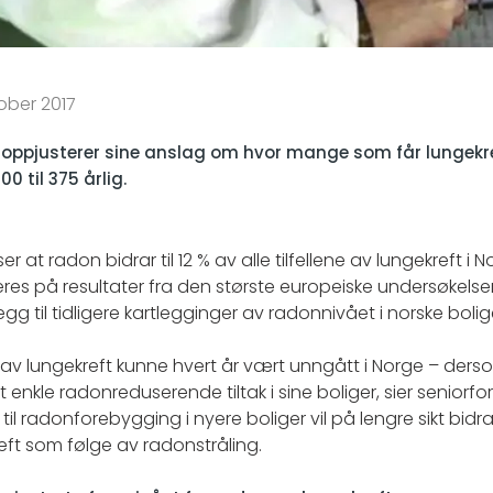
ober 2017
 oppjusterer sine anslag om hvor mange som får lungekr
0 til 375 årlig.
r at radon bidrar til 12 % av alle tilfellene av lungekreft i N
es på resultater fra den største europeiske undersøkels
illegg til tidligere kartlegginger av radonnivået i norske bolig
er av lungekreft kunne hvert år vært unngått i Norge – der
 enkle radonreduserende tiltak i sine boliger, sier seniorfor
til radonforebygging i nyere boliger vil på lengre sikt bidra
reft som følge av radonstråling.