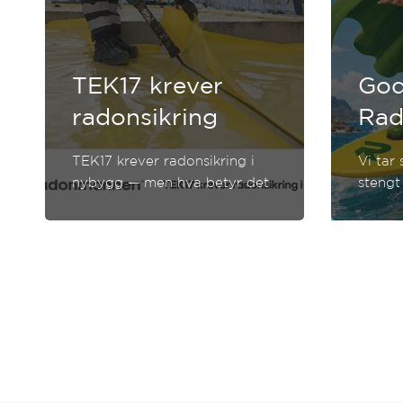
TEK17 krever
God
radonsikring
Ra
TEK17 krever radonsikring i
Vi tar
nybygg — men hva betyr det
stengt
egentlig for deg som bygger?