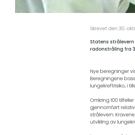
Skrevet den 30. okt
Statens strålevern
radonstråling fra 30
Nye beregninger vise
Beregningene baser
lungekreftrisiko, i t
Omkring 100 tilfell
gjennomført relativt
strålevern. Kravene 
utvikling av lungek