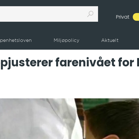
Privat
penhetsloven
Miljøpolicy
Aktuelt
pjusterer farenivået for