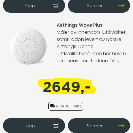
Airthings Wave Plus
Måler av innendørs luftkvalitet
samt radon levert av Norske
Airthings. Denne
luftkvalitetsmåleren har hele 6
ulike sensorer: Radonmåler,
temperatur, lufttrykk,
luftfuktighet, TVOC og CO2.
2649,-
GRATIS FRAKT