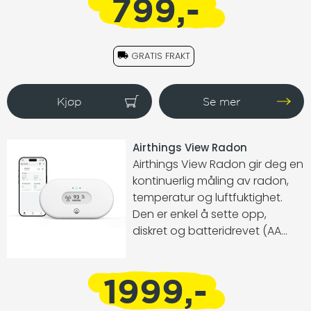
799,-
identifisere kilder og minske
påvirkningen de har på
luftkvaliteten innendørs.
GRATIS FRAKT
Airthings View Radon
Airthings View Radon gir deg en
kontinuerlig måling av radon,
temperatur og luftfuktighet.
Den er enkel å sette opp,
diskret og batteridrevet (AA
inkludert). Gjennom appen får
du full tilgang til nøyaktig
1999,-
historik, både kort- og
langsiktig måling. Ønsker du å