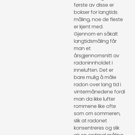
første av disse er
bokser for langtids
måling, noe de fleste
er kjent med.
Gjennom en såkalt
langtidsmåling får
man et
årsgjennomsnitt av
radoninnholdet i
inneluften. Det er
bare mulig å måle
radon over lang tid i
vintermånedene fordi
man da ikke lufter
rommene like ofte
som om sommeren,
slik at radonet
konsentreres og slik