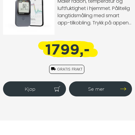
Måler radon, temperatur og
luftfuktighet i hjemmet. Pålitelig
langtidsmåling med smart
app-tilkobling. Trykk på appens
interaktive grafer for enkelt å se
trender.
1799,-
GRATIS FRAKT