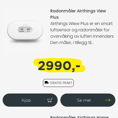
Radonmåler Airthings View
Plus
Airthings Wiew Plus er en smart
luftsensor og radonmåler for
overvåking av luften innendørs.
Den måler, i tillegg til
temperatur, luftfuktighet og
lufttrykk, også radon,
2990,-
karbondioksid og
luftforurensninger i tillegg til å gi
deg informasjon om luftkvalitet
i sanntid.
GRATIS FRAKT
Radonmåler Airthings Home