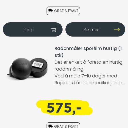
utvide målingen til andre rom,
kommer den også med HUB
GRATIS FRAKT
funksjon som lar deg koble
andre Airthings produkter til Wifi
for total oversikt hvor som
helst, når som helst.
Radonmåler sporfilm hurtig (1
stk)
Det er enkelt å foreta en hurtig
radonmåling
Ved å måle 7–10 dager med
Rapidos får du en indikasjon på
om radonnivået i boligen din
ligger innenfor et akseptabelt
575,-
nivå. Dette er spesielt viktig ved
kjøp og salg av eiendom når
det ikke er tid til en måling av
årsmiddelverdi.
GRATIS FRAKT