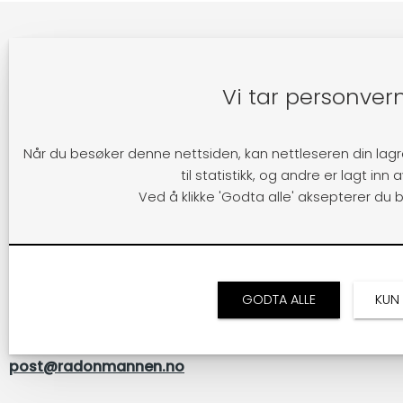
Vi tar personver
Når du besøker denne nettsiden, kan nettleseren din lagr
til statistikk, og andre er lagt inn
Post- og besøksadresse
Ved å klikke 'Godta alle' aksepterer du 
Radonmannen AS
Tuenveien 77, 2000 Lillestrøm
Org. nr.: 998 384 125 MVA
GODTA ALLE
KUN
+47 63 81 60 00
post@radonmannen.no