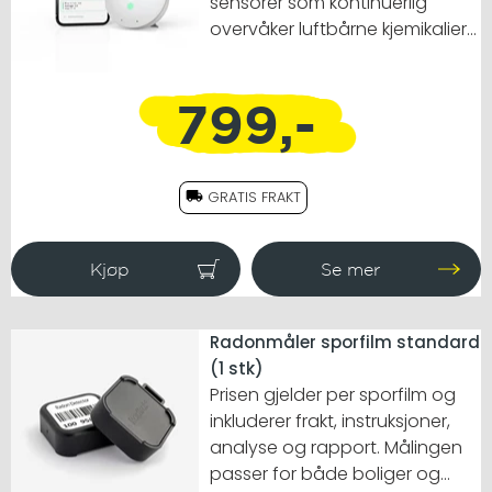
sensorer som kontinuerlig
overvåker luftbårne kjemikalier
(VOC), temperatur og
fuktighet. Når VOC-nivåene
799,-
stiger, undersøk for å
identifisere kilder og minske
påvirkningen de har på
luftkvaliteten innendørs.
GRATIS FRAKT
Radonmåler sporfilm standard
(1 stk)
Prisen gjelder per sporfilm og
inkluderer frakt, instruksjoner,
analyse og rapport. Målingen
passer for både boliger og