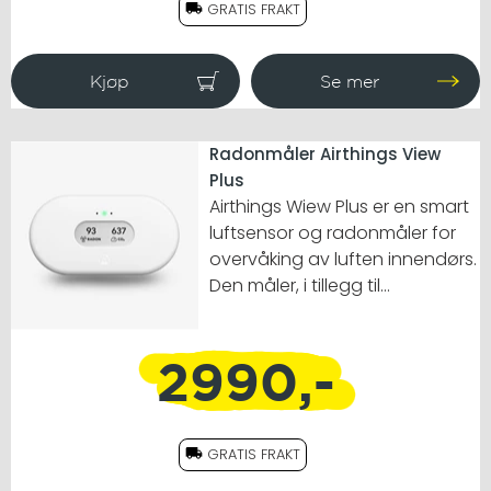
GRATIS FRAKT
Radonmåler Airthings View
Plus
Airthings Wiew Plus er en smart
luftsensor og radonmåler for
overvåking av luften innendørs.
Den måler, i tillegg til
temperatur, luftfuktighet og
lufttrykk, også radon,
2990,-
karbondioksid og
luftforurensninger i tillegg til å gi
deg informasjon om luftkvalitet
i sanntid.
GRATIS FRAKT