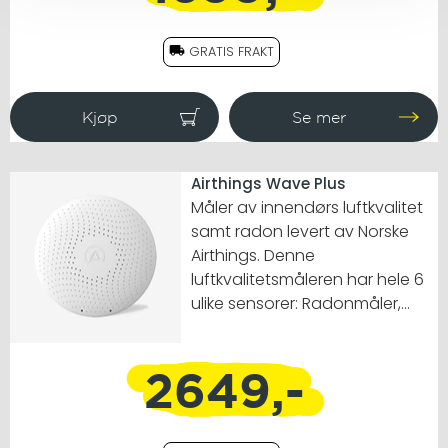
endt måling sender du da selv
til laboratoriet for analyse.
GRATIS FRAKT
Airthings Wave Plus
Måler av innendørs luftkvalitet
samt radon levert av Norske
Airthings. Denne
luftkvalitetsmåleren har hele 6
ulike sensorer: Radonmåler,
temperatur, lufttrykk,
luftfuktighet, TVOC og CO2.
2649,-