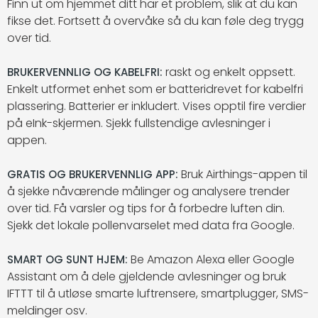
Finn ut om hjemmet ditt har et problem, slik at du kan
fikse det. Fortsett å overvåke så du kan føle deg trygg
over tid.
raskt og enkelt oppsett.
BRUKERVENNLIG OG KABELFRI:
Enkelt utformet enhet som er batteridrevet for kabelfri
plassering. Batterier er inkludert. Vises opptil fire verdier
på eInk-skjermen. Sjekk fullstendige avlesninger i
appen.
Bruk Airthings-appen til
GRATIS OG BRUKERVENNLIG APP:
å sjekke nåværende målinger og analysere trender
over tid. Få varsler og tips for å forbedre luften din.
Sjekk det lokale pollenvarselet med data fra Google.
Be Amazon Alexa eller Google
SMART OG SUNT HJEM:
Assistant om å dele gjeldende avlesninger og bruk
IFTTT til å utløse smarte luftrensere, smartplugger, SMS-
meldinger osv.