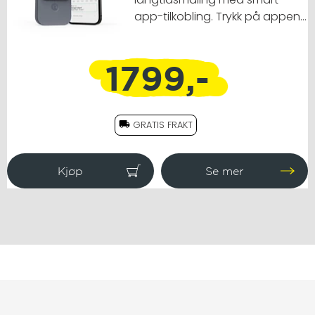
app-tilkobling. Trykk på appens
interaktive grafer for enkelt å se
trender.
1799,-
GRATIS FRAKT