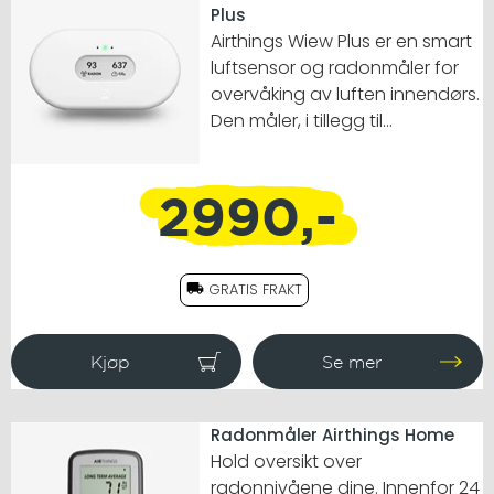
Plus
Airthings Wiew Plus er en smart
luftsensor og radonmåler for
overvåking av luften innendørs.
Den måler, i tillegg til
temperatur, luftfuktighet og
lufttrykk, også radon,
2990,-
karbondioksid og
luftforurensninger i tillegg til å gi
deg informasjon om luftkvalitet
i sanntid.
GRATIS FRAKT
Radonmåler Airthings Home
Hold oversikt over
radonnivåene dine. Innenfor 24