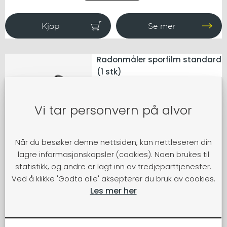
funksjon som lar deg koble
andre Airthings produkter til Wifi
for total oversikt hvor som
helst, når som helst.
Radonmåler sporfilm standard
(1 stk)
Prisen gjelder per sporfilm og
inkluderer frakt, instruksjoner,
Vi tar personvern på alvor
analyse og rapport. Målingen
passer for både boliger og
næringsbygg. Direktoratet for
Når du besøker denne nettsiden, kan nettleseren din
strålevern og atomsikkerhet
lagre informasjonskapsler (cookies). Noen brukes til
249,-
(DSA) anbefaler
minimum 2 stk
statistikk, og andre er lagt inn av tredjeparttjenester.
sporfilmer
for radonmåling i
Ved å klikke 'Godta alle' aksepterer du bruk av cookies.
bolig.
Les mer her
GRATIS FRAKT
Dersom du trenger mer enn 6
sporfilmer vil du ikke motta