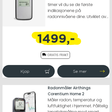
timer vil du se de første
indikasjonene på
radonnivåene dine. Utviklet av
norske forskere.
1499,-
GRATIS FRAKT
Radonmåler Airthings
Corentium Home 2
Måler radon, temperatur og
luftfuktighet i hjemmet. Pålitelig
langtidsmåling med smart