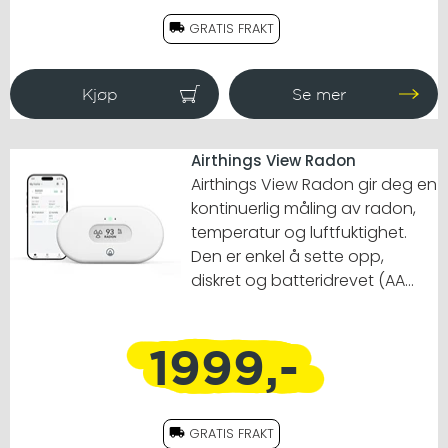
luftkvaliteten innendørs.
GRATIS FRAKT
Airthings View Radon
Airthings View Radon gir deg en
kontinuerlig måling av radon,
temperatur og luftfuktighet.
Den er enkel å sette opp,
diskret og batteridrevet (AA
inkludert). Gjennom appen får
du full tilgang til nøyaktig
1999,-
historik, både kort- og
langsiktig måling. Ønsker du å
utvide målingen til andre rom,
kommer den også med HUB
GRATIS FRAKT