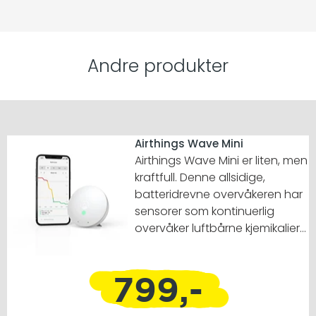
Andre produkter
Airthings Wave Mini
Airthings Wave Mini er liten, men
kraftfull. Denne allsidige,
batteridrevne overvåkeren har
sensorer som kontinuerlig
overvåker luftbårne kjemikalier
(VOC), temperatur og
fuktighet. Når VOC-nivåene
799,-
stiger, undersøk for å
identifisere kilder og minske
påvirkningen de har på