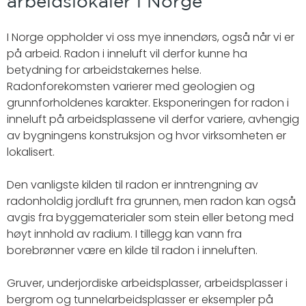
arbeidslokaler i Norge
I Norge oppholder vi oss mye innendørs, også når vi er
på arbeid. Radon i inneluft vil derfor kunne ha
betydning for arbeidstakernes helse.
Radonforekomsten varierer med geologien og
grunnforholdenes karakter. Eksponeringen for radon i
inneluft på arbeidsplassene vil derfor variere, avhengig
av bygningens konstruksjon og hvor virksomheten er
lokalisert.
Den vanligste kilden til radon er inntrengning av
radonholdig jordluft fra grunnen, men radon kan også
avgis fra byggematerialer som stein eller betong med
høyt innhold av radium. I tillegg kan vann fra
borebrønner være en kilde til radon i inneluften.
Gruver, underjordiske arbeidsplasser, arbeidsplasser i
bergrom og tunnelarbeidsplasser er eksempler på