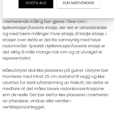
måling gjøres og hvis resultatene av denne viser høye
GODTA ALLE
KUN NØDVENDIGE
verdier i et eller flere rom, gjøres en grundigere måling.
Orienterende måling bør gjøres i flere rom i
kjelleretasjen/laveste etasje, der det er arbeidslokaler
og med færre målinger i hver etasje, til tredje etasje. I
etasjer over dette er det lite sannsynlig med høye
radonnivåer. Spesielt i kjelleretasjer/laveste etasje er
det viktig å måle mange nok rom og at utvalget er
representativt.
Måleutstyret skal ikke plasseres på gulvet. Utstyret bør
monteres med minst 25 cm avstand til vegg og ikke
utsettes for sterk luftstrømning av friskluft, da dette vil
medføre at det måles lavere radonkonsentrasjoner
enn de reelle. Det bør derfor ikke plasseres i nærheten
av ytterdører, vinduer eller ventiler i
ventilasjonsanlegget.