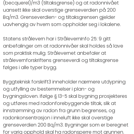
(becquerel)/m3 (tiltaksgrense) og at radonnivået
uansett ikke skal overstige grenseverdien på 200
Bq/m3. Grenseverdien- og tiltaksgrensen gjelder
uavhengig av hvem som oppholder seg i lokalene.
Statens strålevern har i StrålevernInfo 25: 9 gitt
anbefalinger om at radonnivåer skal holdes så lave
som praktisk mulig. Strålevernet anbefaler at
strålevernforskriftens grenseverdi og tiltaksgrense
følges i alle typer bygg.
Byggteknisk forskrift3 inneholder nærmere utdypning
og utfylling av bestemmelser i plan- og
bygningsloven. Ifølge § 13-5 skal bygning prosjekteres
og utføres med radonforebyggende tiltak, slik at
innstrømming av radon fra grunn begrenses, og
radonkonsentrasjon i inneluft ikke skal overstige
grenseverdien 200 Bq/m3. Bygninger som er beregnet
for varig opphold skal ha radonsperre mot grunnen.