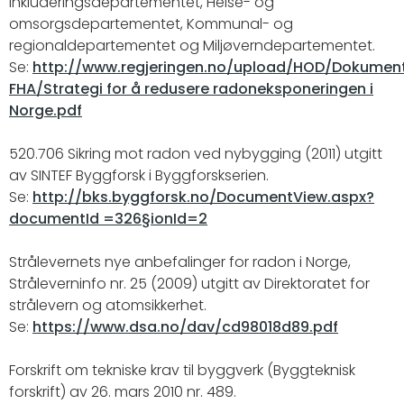
inkluderingsdepartementet, Helse- og
omsorgsdepartementet, Kommunal- og
regionaldepartementet og Miljøverndepartementet.
Se:
http://www.regjeringen.no/upload/HOD/Dokumen
FHA/Strategi for å redusere radoneksponeringen i
Norge.pdf
520.706 Sikring mot radon ved nybygging (2011) utgitt
av SINTEF Byggforsk i Byggforskserien.
Se:
http://bks.byggforsk.no/DocumentView.aspx?
documentId =326§ionId=2
Strålevernets nye anbefalinger for radon i Norge,
Stråleverninfo nr. 25 (2009) utgitt av Direktoratet for
strålevern og atomsikkerhet.
Se:
https://www.dsa.no/dav/cd98018d89.pdf
Forskrift om tekniske krav til byggverk (Byggteknisk
forskrift) av 26. mars 2010 nr. 489.