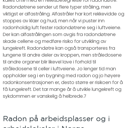
kalles ofte med en fellesbetegnelse for radondøtre.
Radondøtrene sender ut flere typer stråling, men
viktigst er alfastråling. Alfastråler har kort rekkevidde og
stoppes av klær og hud, men når vi puster inn
radonholdig luft fester radondøtrene seg i luftveiene.
Der kan alfastrålingen som avgis fra radondøtrene
skade cellene og medføre risiko for utvikling av
lungekreft. Radondøtre kan også transporteres fra
lungene til andre deler av kroppen, men stråledosene
til andre organer blir likevel lave i forhold til
stråledosene til celler i luftveiene. Jo lenger tid man
oppholder seg i en bygning med radon og jo høyere
radonkonsentrasjonen er, desto større er risikoen for å
få lungekreft. Det tar mange år å utvikle lungekreft og
sykdommen er vanskelig å helbrede.7
Radon på arbeidsplasser og i