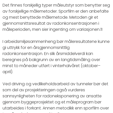
Det finnes forskjellig typer måleutstyr som benytter seg
av forskjellige målemetoder. Sporfilm er den anbefalte
og mest benyttede målemetode. Metoden gir et
gjennomsnittsresultat av radonkonsentrasjonen i
måleperioden, men sier ingenting om variasjonen.11
I arbeidsmiljøsammenheng bør måleresultatene kunne
gi uttrykk for en årsgjennomsnittlig
radonkonsentrasjon. En slik årsmiddelverdi kan
beregnes på bakgrunn av en langtidsmåling over
minst to måneder utført i vinterhalvåret (oktober–
april).
Ved driving og vedlikeholdsarbeid av tunneler bør det
som del av prosjekteringen også vurderes
sannsynligheten for radoneksponering av ansatte
gjennom byggeprosjektet og et måleprogram bør
utarbeides i forkant. Annen metodikk enn sporfilm over