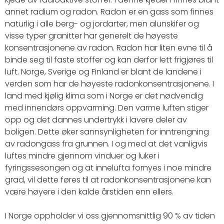
annet radium og radon. Radon er en gass som finnes
naturlig i alle berg- og jordarter, men alunskifer og
visse typer granitter har generelt de høyeste
konsentrasjonene av radon. Radon har liten evne til å
binde seg til faste stoffer og kan derfor lett frigjøres til
luft. Norge, Sverige og Finland er blant de landene i
verden som har de høyeste radonkonsentrasjonene. I
land med kjølig klima som i Norge er det nødvendig
med innendørs oppvarming. Den varme luften stiger
opp og det dannes undertrykk i lavere deler av
boligen. Dette øker sannsynligheten for inntrengning
av radongass fra grunnen. I og med at det vanligvis
luftes mindre gjennom vinduer og luker i
fyringssesongen og at innelufta fornyes i noe mindre
grad, vil dette føres til at radonkonsentrasjonene kan
være høyere i den kalde årstiden enn ellers.
I Norge oppholder vi oss gjennomsnittlig 90 % av tiden