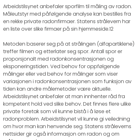
Arbeidstilsynet anbefaler sporfilm til måling av radon.
Måleutstyr med påfølgende analyse kan bestilles fra
en rekke private radonfirmaer. Statens strålevern har
en liste over slike firmaer på sin hjemmeside.12
Metoden baserer seg på at strålingen (alfapartiklene)
treffer filmen og etterlater seg spor. Antall spor er
proporsjonalt med radonkonsentrasjonen og
eksponeringstiden. Ved behov for oppfølgende
målinger eller ved behov for målinger som viser
variasjonen i radonkonsentrasjonen som funksjon av
tiden kan andre målemetoder være aktuelle.
Arbeidstilsynet anbefaler at man innhenter råd fra
kompetent hold ved slike behov. Det finnes flere ulike
private foretak som vil kunne bistå i å løse et
radonproblem. Arbeidstilsynet vil kunne gi veiledning
om hvor man kan henvende seg. Statens stråleverns
nettsider gir også informasjon om radon og om