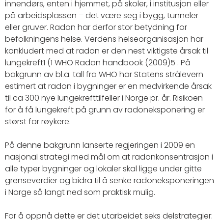
innendørs, enten i hjemmet, på skoler, i institusjon eller
på arbeidsplassen – det være seg i bygg, tunneler
eller gruver. Radon har derfor stor betydning for
befolkningens helse. Verdens helseorganisasjon har
konkludert med at radon er den nest viktigste årsak til
lungekreft1 (1 WHO Radon handbook (2009)5 . På
bakgrunn av bl.a. tall fra WHO har Statens strålevern
estimert at radon i bygninger er en medvirkende årsak
til ca 300 nye lungekrefttilfeller i Norge pr. år. Risikoen
for å få lungekreft på grunn av radoneksponering er
størst for røykere.
På denne bakgrunn lanserte regjeringen i 2009 en
nasjonal strategi med mål om at radonkonsentrasjon i
alle typer bygninger og lokaler skal ligge under gitte
grenseverdier og bidra til å senke radoneksponeringen
i Norge så langt ned som praktisk mulig.
For å oppnå dette er det utarbeidet seks delstrategier: