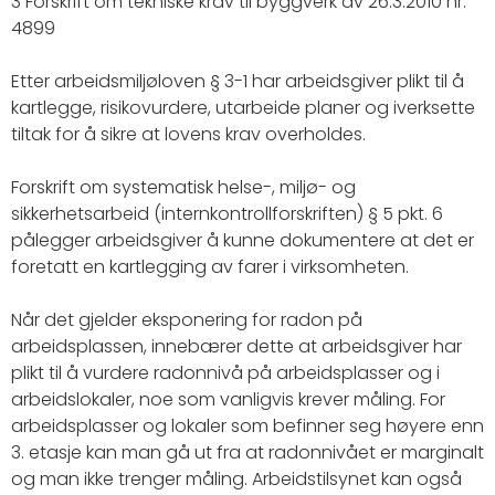
3 Forskrift om tekniske krav til byggverk av 26.3.2010 nr.
4899
Etter arbeidsmiljøloven § 3-1 har arbeidsgiver plikt til å
kartlegge, risikovurdere, utarbeide planer og iverksette
tiltak for å sikre at lovens krav overholdes.
Forskrift om systematisk helse-, miljø- og
sikkerhetsarbeid (internkontrollforskriften) § 5 pkt. 6
pålegger arbeidsgiver å kunne dokumentere at det er
foretatt en kartlegging av farer i virksomheten.
Når det gjelder eksponering for radon på
arbeidsplassen, innebærer dette at arbeidsgiver har
plikt til å vurdere radonnivå på arbeidsplasser og i
arbeidslokaler, noe som vanligvis krever måling. For
arbeidsplasser og lokaler som befinner seg høyere enn
3. etasje kan man gå ut fra at radonnivået er marginalt
og man ikke trenger måling. Arbeidstilsynet kan også