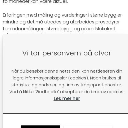
to måneder kan være aktuell.
Erfaringen med måling og vurderinger i større bygg er
mindre og det må utredes og utarbeides prosedyrer
for radonmålinger i større bygg og arbeidslokaler. I
påvente av utredning og utarbeidelse av nye
måleprosedyrer, er det derfor nødvendig å vurdere
dagens måleutstyr og velge det utstyr, type måling,
Vi tar personvern på alvor
måleperiode og målesteder på en slik måte at man får
et best mulig bilde og en best mulig beregning av
gjennomsnittskonsentrasjonen av radon i
Når du besøker denne nettsiden, kan nettleseren din
arbeidslokaler og på arbeidsplasser.
lagre informasjonskapsler (cookies). Noen brukes til
statistikk, og andre er lagt inn av tredjeparttjenester.
Eventuelle ventilasjonssystemer skal driftes som
Ved å klikke 'Godta alle' aksepterer du bruk av cookies.
normalt i måleperioden. Avvik fra normaldrift skal i så
Les mer her
fall beskrives i målerapporten.
Målinger på arbeidsplassen og i arbeidslokaler kan
gjøres i to trinn. Innledningsvis kan en orienterende